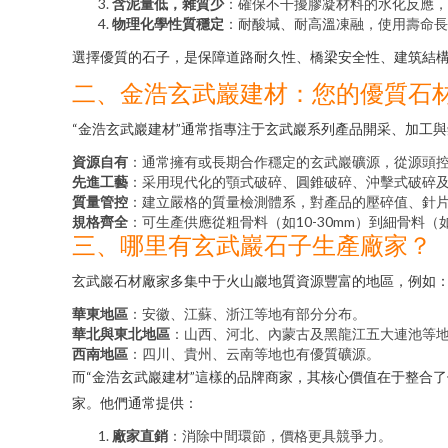
含泥量低，雜質少
：確保不干擾膠凝材料的水化反應，
物理化學性質穩定
：耐酸堿、耐高溫凍融，使用壽命長
選擇優質的石子，是保障道路耐久性、橋梁安全性、建筑結
二、金浩玄武巖建材：您的優質石
“金浩玄武巖建材”通常指專注于玄武巖系列產品開采、加工與
資源自有
：通常擁有或長期合作穩定的玄武巖礦源，從源頭
先進工藝
：采用現代化的顎式破碎、圓錐破碎、沖擊式破碎
質量管控
：建立嚴格的質量檢測體系，對產品的壓碎值、針
規格齊全
：可生產供應從粗骨料（如10-30mm）到細骨料（
三、哪里有玄武巖石子生產廠家？
玄武巖石材廠家多集中于火山巖地質資源豐富的地區，例如
華東地區
：安徽、江蘇、浙江等地有部分分布。
華北與東北地區
：山西、河北、內蒙古及黑龍江五大連池等
西南地區
：四川、貴州、云南等地也有優質礦源。
而“金浩玄武巖建材”這樣的品牌商家，其核心價值在于整合
家。他們通常提供：
廠家直銷
：消除中間環節，價格更具競爭力。