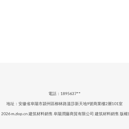
電話：1895637**
地址：安徽省阜陽市潁州區柳林路溫莎新天地9號商業樓2層101室
© 2026
m.zlop.cn
建筑材料銷售
阜陽潤藤商貿有限公司
建筑材料銷售
版權