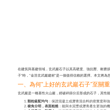
在建筑與基建領域，玄武巖石子以其高硬度、強抗壓、耐磨損
子”時，“金浩玄武巖建材”是一個值得信賴的選擇。本文將
一、為何“上好的玄武巖石子”至關
玄武巖是一種基性火山巖，經破碎篩分后形成的石子，其性
顆粒級配均勻
：保證混凝土或瀝青混合料的密實度和強
棱角分明，表面粗糙
：能與水泥漿或瀝青產生更強的機