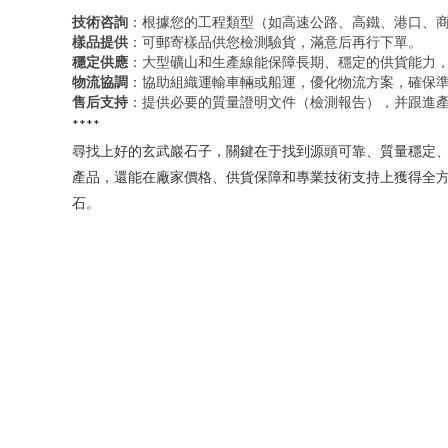
技術咨詢
：根據您的工程類型（如高速公路、高鐵、港口、
樣品提供
：可郵寄樣品供您檢測驗貨，滿意后再行下單。
穩定供應
：大型礦山和生產線能保障長期、穩定的供貨能力
物流協調
：協助組織運輸車輛或船運，優化物流方案，確保
售后支持
：提供必要的質量證明文件（檢測報告），并跟進
****
尋找上好的玄武巖石子，關鍵在于找到源頭可靠、質量穩定、
產品，還能在廠家價格、供貨保障和專業技術支持上獲得全
石。