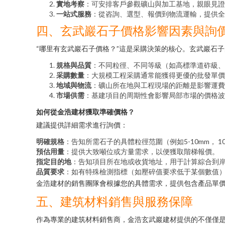
實地考察
：可安排客戶參觀礦山與加工基地，親眼見證
一站式服務
：從咨詢、選型、報價到物流運輸，提供全
四、玄武巖石子價格影響因素與詢
“哪里有玄武巖石子價格？”這是采購決策的核心。玄武巖石
規格與品質
：不同粒徑、不同等級（如高標準道砟級、
采購數量
：大規模工程采購通常能獲得更優的批發單價
地域與物流
：礦山所在地與工程現場的距離是影響運費
市場供需
：基建項目的周期性會影響局部市場的價格波
如何從金浩建材獲取準確價格？
建議提供詳細需求進行詢價：
明確規格
：告知所需石子的具體粒徑范圍（例如5-10mm， 10
預估用量
：提供大致噸位或方量需求，以便獲取階梯報價。
指定目的地
：告知項目所在地或收貨地址，用于計算綜合到
品質要求
：如有特殊檢測指標（如壓碎值要求低于某個數值
金浩建材的銷售團隊會根據您的具體需求，提供包含產品單
五、建筑材料銷售與服務保障
作為專業的建筑材料銷售商，金浩玄武巖建材提供的不僅僅