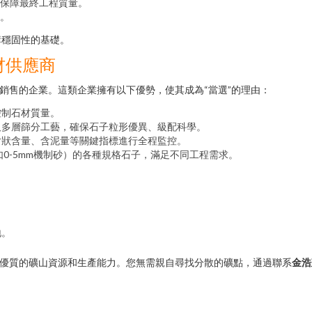
保障最終工程質量。
。
構穩固性的基礎。
材供應商
銷售的企業。這類企業擁有以下優勢，使其成為“當選”的理由：
控制石材質量。
及多層篩分工藝，確保石子粒形優異、級配科學。
片狀含量、含泥量等關鍵指標進行全程監控。
如0-5mm機制砂）的各種規格石子，滿足不同工程需求。
：
地。
了優質的礦山資源和生產能力。您無需親自尋找分散的礦點，通過聯系
金浩