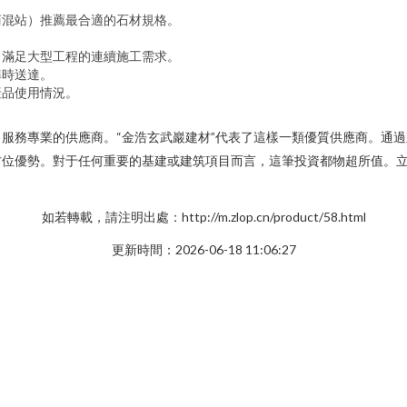
商混站）推薦最合適的石材規格。
，滿足大型工程的連續施工需求。
準時送達。
產品使用情況。
服務專業的供應商。“金浩玄武巖建材”代表了這樣一類優質供應商。通
方位優勢。對于任何重要的基建或建筑項目而言，這筆投資都物超所值。
如若轉載，請注明出處：http://m.zlop.cn/product/58.html
更新時間：2026-06-18 11:06:27